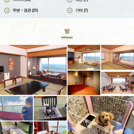
주변‧경관 (25)
기타 (7)
방