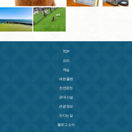
TOP
요리
객실
애완 플랜
천연온천
관내 시설
관광 정보
오시는 길
블로그 소식