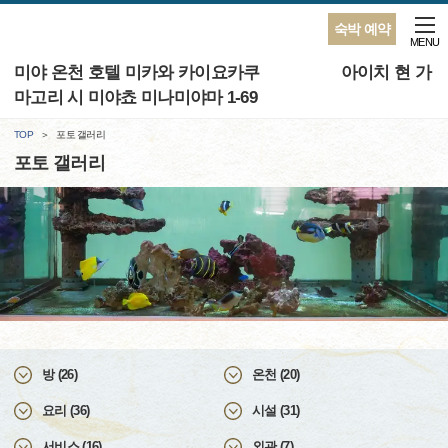
숙박 예약
MENU
미야 온천 호텔 미카와 카이요카쿠 아이치 현 가
마고리 시 미야쵸 미나미야마 1-69
TOP
포토 갤러리
포토 갤러리
방 (26)
온천 (20)
요리 (36)
시설 (31)
서비스 (16)
외관 (7)